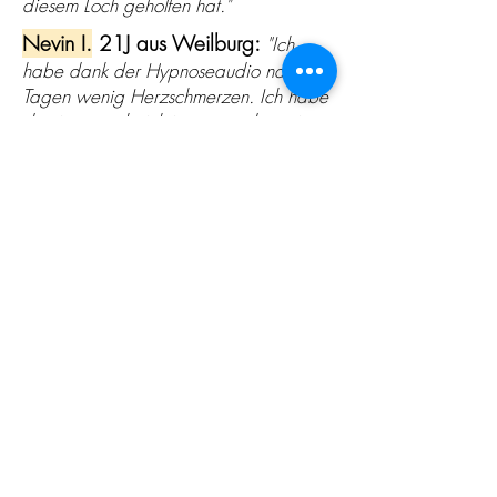
diesem Loch geholfen hat."
Nevin I.
21J aus Weilburg:
"Ich
habe dank der Hypnoseaudio nach 3
Tagen wenig Herzschmerzen. Ich habe
das jetzt auch richtig verstanden wie
das funktioniert mit der Hypnose.
Eigentlich mache ich mir jetzt auch
keine Sorgen mehr was die Zukunft
angeht ich bin viel mehr positiv
eingestellt und das ganz automatisch.
Es hilft wirklich wenn man es jeden Tag
anhört."
Roman N.
37J aus Wien:
" Danke
Herr Kutz und klar nehme ich mir dafür
kurz Zeit! Ich war ja selbst erstaunt
darüber, wie gut Hypnose bei
Trennungsschmerz helfen kann. Ich war
wirklich eine eifersüchtige
Persönlichkeit. Durch diese Einstellung