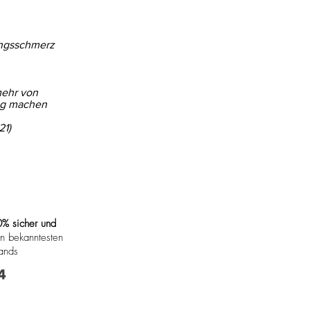
ungsschmerz
mehr von
ig machen
21)
% sicher und
en bekanntesten
ands