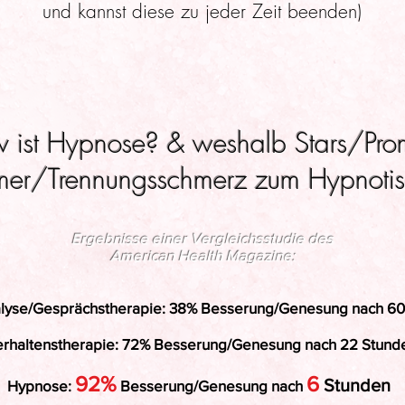
und kannst diese zu jeder Zeit beenden)
iv ist Hypnose? & weshalb Stars/Pro
mer/Trennungsschmerz zum Hypnotis
Ergebnisse einer Vergleichsstudie des
American Health Magazine:
lyse/Gesprächstherapie: 38% Besserung/Genesung nach 6
rhaltenstherapie: 72% Besserung/Genesung nach 22 Stund
92%
6
Stunden
Hypnose:
Besserung/Genesung nach