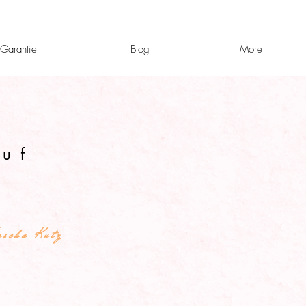
-Garantie
Blog
More
u f
PNOSE
scha Kutz