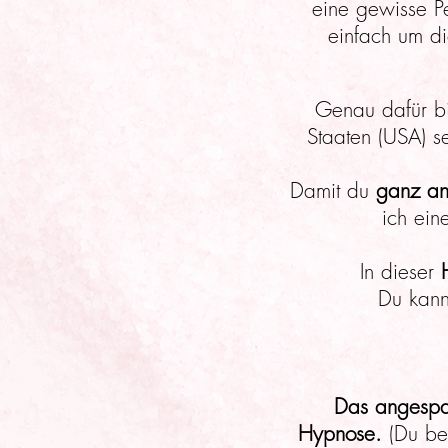
eine gewisse P
einfach um d
Genau dafür bi
Staaten (USA) s
Damit du
ganz a
ich ein
In dieser
Du kann
Das angespan
Hypnose.
(
Du
be