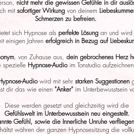
erson,
nicht mehr die gewissen Gefühle in dir auslö
ich mit
sofortiger Wirkung
von deinem
Liebeskummer
Schmerzen zu befreien.
etet sich Hypnose als
perfekte Lösung
an und wird 
eit einigen Jahren
erfolgreich in Bezug auf Liebesk
nonym
, von Zuhause aus,
dein gebrochenes Herz h
e spezielle
Hypnose-Audio
im Tonstudio aufzeichnen
Hypnose-Audio
wird mit sehr
starken Suggestionen
g
st dir das wie einen
"Anker"
im Unterbewusstsein vor
Diese werden gesetzt und gleichzeitig wird die
Gefühlswelt im Unterbewusstsein neu eingestellt.
nte Gefühl, sowie die Innerliche Unruhe verfliegen
hältst währen der ganzen Hypnosesitzung die voll