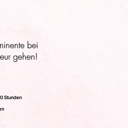
minente bei
eur gehen!
00 Stunden
en