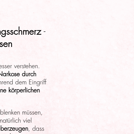
ungsschmerz
-
sen
sser verstehen.
Narkose durch
end dem Eingriff
ine körperlichen
ablenken müssen,
türlich viel
 überzeugen
, dass