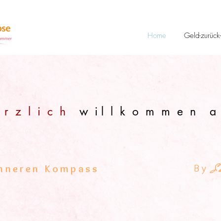
Home
Geld-zurück
 r z l i c h
w i l l k o m m e n a 
ERWERK HY
By
inneren Kompass
Sa