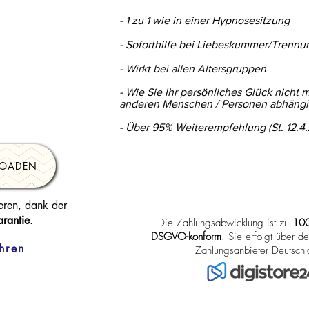
- 1 zu 1 wie in einer Hypnosesitzung
- Soforthilfe bei Liebeskummer/Trenn
- Wirkt bei allen Altersgruppen
- Wie Sie Ihr persönliches Glück nicht 
anderen Menschen / Personen abhäng
- Über 95% Weiterempfehlung (St. 12.4.
LOADEN
eren, dank der
rantie
.
Die Zahlungsabwicklung ist zu
100
DSGVO-konform
. Sie erfolgt über d
hren
Zahlungsanbieter Deutschl