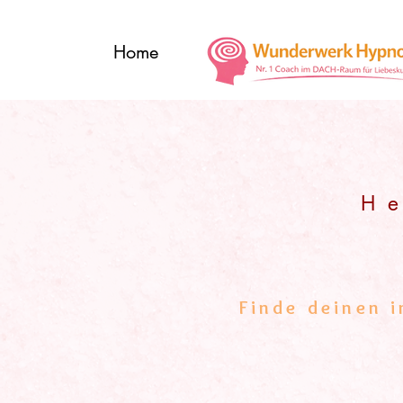
Home
H e
WUND
Finde deinen 