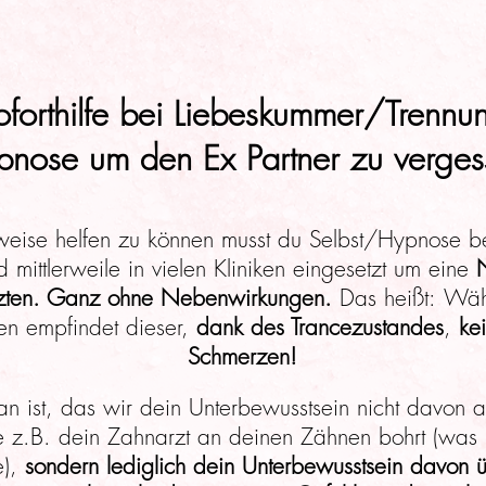
 Soforthilfe bei Liebeskummer/Trenn
pnose um den Ex Partner zu verges
weise helfen zu können musst du Selbst/Hypnose be
mittlerweile in vielen Kliniken eingesetzt um eine
tzten. Ganz ohne Nebenwirkungen.
Das heißt:
Währ
en empfindet dieser,
dank des Trancezustandes
,
ke
Schmerzen!
an ist, das wir dein Unterbewusstsein nicht davon 
 z.B. dein Zahnarzt an deinen Zähnen bohrt (was na
e),
sondern lediglich dein Unterbewusstsein davon